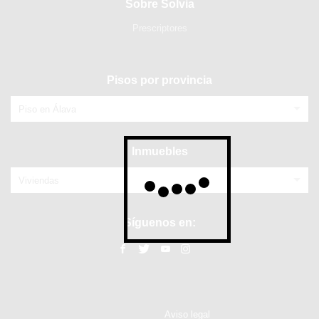
Sobre Solvia
Prescriptores
Pisos por provincia
Piso en Álava
Inmuebles
Viviendas
Síguenos en:
Aviso legal