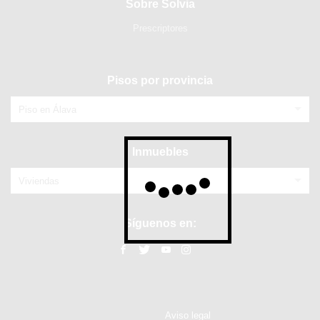
Sobre Solvia
Prescriptores
Pisos por provincia
Piso en Álava
Inmuebles
Viviendas
Síguenos en:
Aviso legal