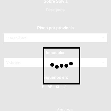
Sobre Solvia
Prescriptores
Pisos por provincia
Piso en Álava
Inmuebles
Viviendas
Síguenos en:
Aviso legal