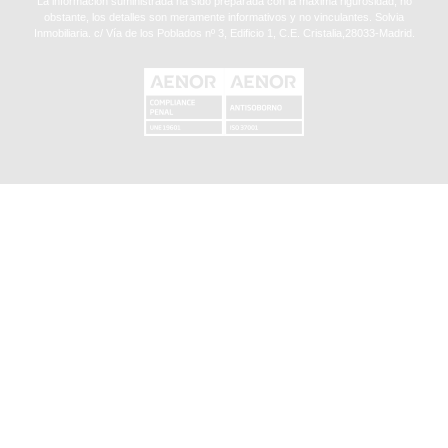
La información suministrada ha sido preparada con la máxima rigurosidad, no
obstante, los detalles son meramente informativos y no vinculantes. Solvia
Inmobiliaria. c/ Vía de los Poblados nº 3, Edificio 1, C.E. Cristalia,28033-Madrid.