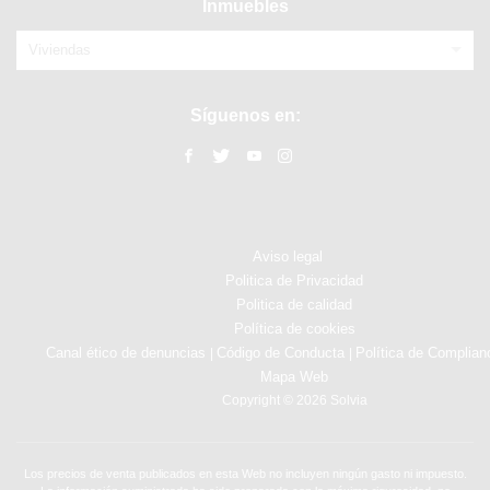
Inmuebles
Viviendas
Síguenos en:
Aviso legal
Politica de Privacidad
Politica de calidad
Política de cookies
Canal ético de denuncias
Código de Conducta
Política de Complian
|
|
Mapa Web
Copyright © 2026 Solvia
Los precios de venta publicados en esta Web no incluyen ningún gasto ni impuesto.