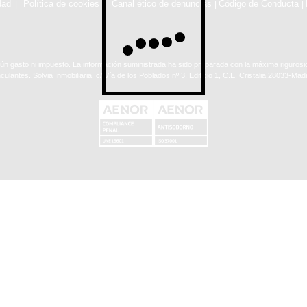
dad
Política de cookies
Canal ético de denuncias
Código de Conducta
|
|
ún gasto ni impuesto. La información suministrada ha sido preparada con la máxima rigurosid
nculantes. Solvia Inmobiliaria. c/ Vía de los Poblados nº 3, Edificio 1, C.E. Cristalia,28033-Madr