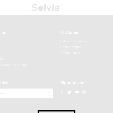
cios
Utilidades
r
Valora tu vivienda
Cómo comprar
Cómo alquilar
ueva
e nuestras tiendas
bles
Síguenos en:
ndas