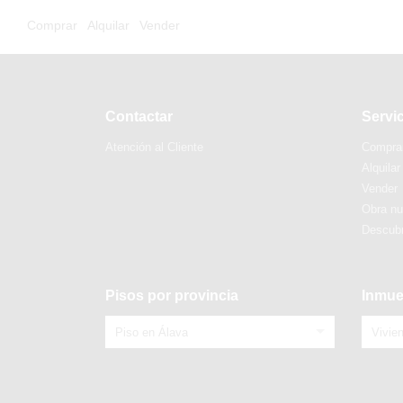
Comprar
Alquilar
Vender
Contactar
Servi
Atención al Cliente
Compra
Alquilar
Vender
Obra n
Descubr
Pisos por provincia
Inmue
Piso en Álava
Vivie