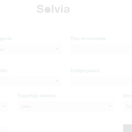
egoría
Tipo de inmueble
dos
ción
Código postal
Superficie máxima
Dor
Todos
To