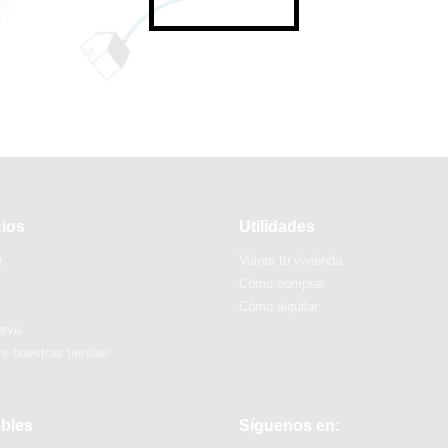
cios
Utilidades
r
Valora tu vivienda
Cómo comprar
Cómo alquilar
ueva
e nuestras tiendas
bles
Síguenos en: