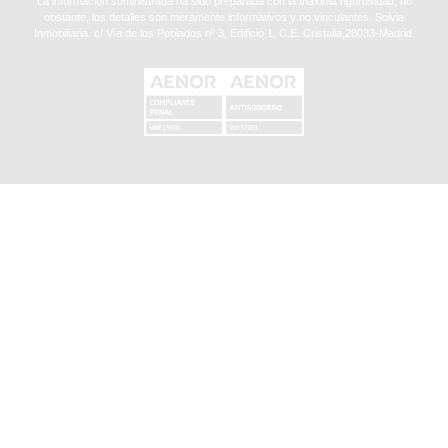
La información suministrada ha sido preparada con la máxima rigurosidad, no
obstante, los detalles son meramente informativos y no vinculantes. Solvia
Inmobiliaria. c/ Vía de los Poblados nº 3, Edificio 1, C.E. Cristalia,28033-Madrid.