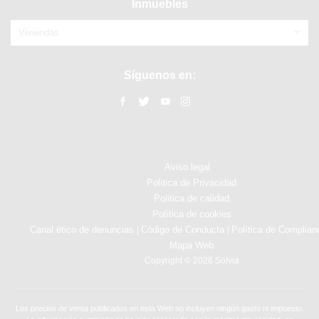
Inmuebles
Viviendas
Síguenos en:
Aviso legal
Politica de Privacidad
Politica de calidad
Política de cookies
Canal ético de denuncias
Código de Conducta
Política de Complian
|
|
Mapa Web
Copyright © 2026 Solvia
Los precios de venta publicados en esta Web no incluyen ningún gasto ni impuesto.