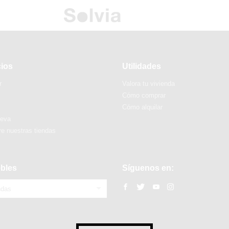
cios
Utilidades
r
Valora tu vivienda
Cómo comprar
Cómo alquilar
ueva
e nuestras tiendas
bles
Síguenos en:
ndas