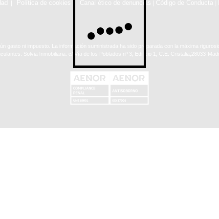
dad
Política de cookies
Canal ético de denuncias
Código de Conducta
|
|
ún gasto ni impuesto. La información suministrada ha sido preparada con la máxima rigurosid
nculantes. Solvia Inmobiliaria. c/ Vía de los Poblados nº 3, Edificio 1, C.E. Cristalia,28033-Madr