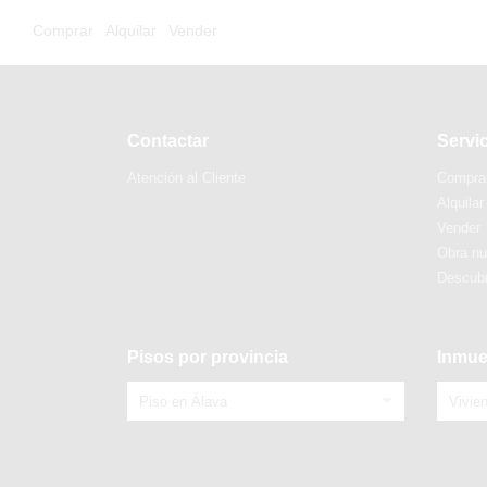
Comprar
Alquilar
Vender
Contactar
Servi
Atención al Cliente
Compra
Alquilar
Vender
Obra n
Descubr
Pisos por provincia
Inmue
Piso en Álava
Vivie