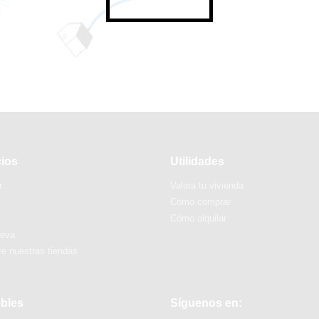
cios
Utilidades
r
Valora tu vivienda
Cómo comprar
Cómo alquilar
ueva
e nuestras tiendas
bles
Síguenos en: