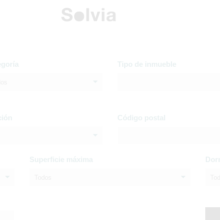
egoría
Tipo de inmueble
dos
ción
Código postal
Superficie máxima
Dor
Todos
To