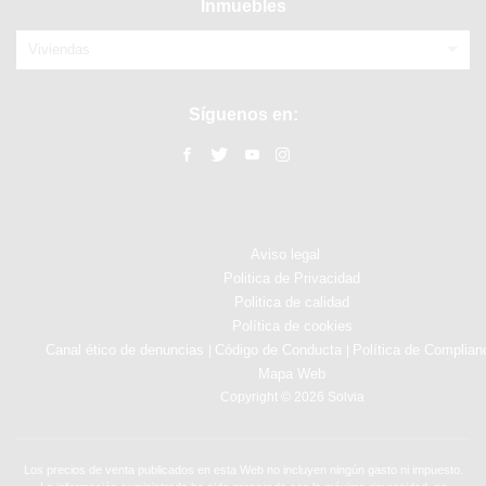
Inmuebles
Viviendas
Síguenos en:
Aviso legal
Politica de Privacidad
Politica de calidad
Política de cookies
Canal ético de denuncias
Código de Conducta
Política de Complian
|
|
Mapa Web
Copyright © 2026 Solvia
Los precios de venta publicados en esta Web no incluyen ningún gasto ni impuesto.