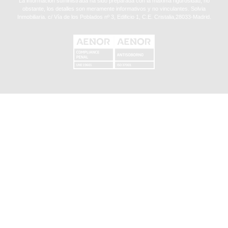
La información suministrada ha sido preparada con la máxima rigurosidad, no
obstante, los detalles son meramente informativos y no vinculantes. Solvia
Inmobiliaria. c/ Vía de los Poblados nº 3, Edificio 1, C.E. Cristalia,28033-Madrid.