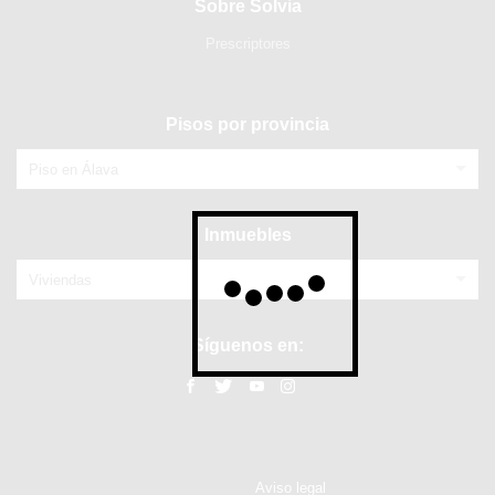
Sobre Solvia
Prescriptores
Pisos por provincia
Piso en Álava
Inmuebles
Viviendas
Síguenos en:
Aviso legal