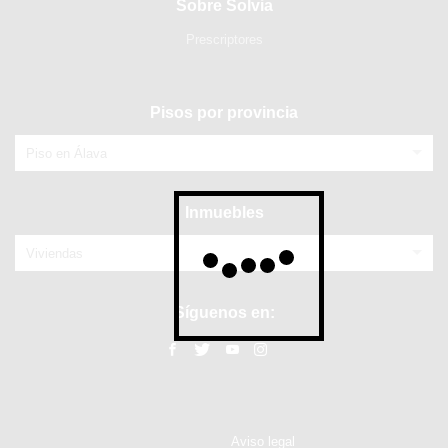
Sobre Solvia
Prescriptores
Pisos por provincia
Piso en Álava
Inmuebles
Viviendas
Síguenos en:
Aviso legal