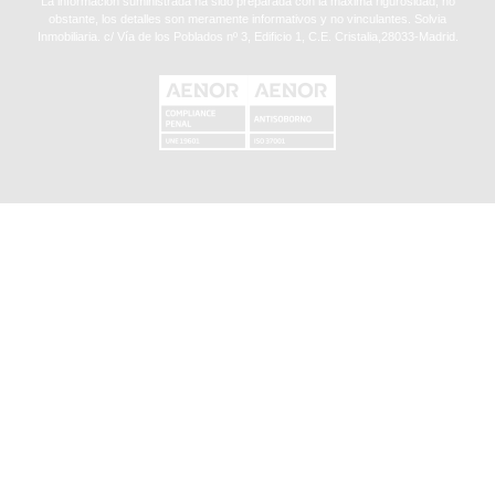
La información suministrada ha sido preparada con la máxima rigurosidad, no
obstante, los detalles son meramente informativos y no vinculantes. Solvia
Inmobiliaria. c/ Vía de los Poblados nº 3, Edificio 1, C.E. Cristalia,28033-Madrid.