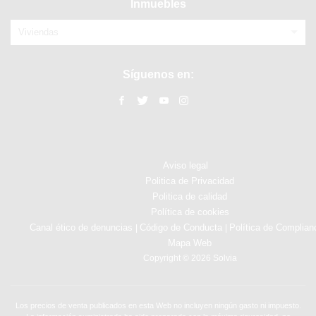
Inmuebles
Viviendas
Síguenos en:
Aviso legal
Politica de Privacidad
Politica de calidad
Política de cookies
Canal ético de denuncias
Código de Conducta
Política de Complian
|
|
Mapa Web
Copyright © 2026 Solvia
Los precios de venta publicados en esta Web no incluyen ningún gasto ni impuesto.