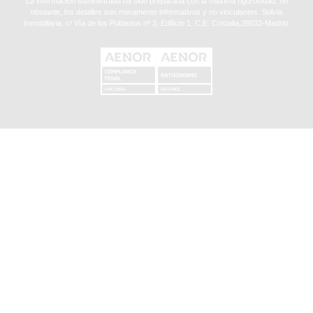
La información suministrada ha sido preparada con la máxima rigurosidad, no
obstante, los detalles son meramente informativos y no vinculantes. Solvia
Inmobiliaria. c/ Vía de los Poblados nº 3, Edificio 1, C.E. Cristalia,28033-Madrid.