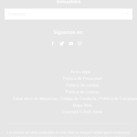
Inmuebles
Viviendas
Síguenos en:
Aviso legal
Politica de Privacidad
Politica de calidad
Política de cookies
Canal ético de denuncias
Código de Conducta
Política de Complian
|
|
Mapa Web
Copyright © 2026 Solvia
Los precios de venta publicados en esta Web no incluyen ningún gasto ni impuesto.