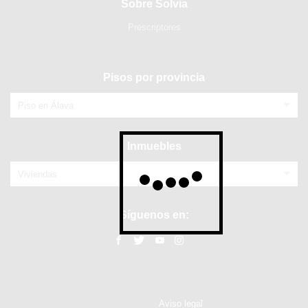
Sobre Solvia
Prescriptores
Pisos por provincia
Piso en Álava
Inmuebles
Viviendas
Síguenos en:
Aviso legal