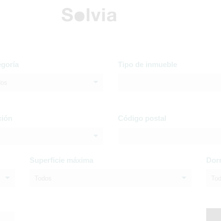
egoría
Tipo de inmueble
dos
ción
Código postal
Superficie máxima
Dor
Todos
To