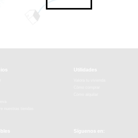
cios
Utilidades
r
Valora tu vivienda
Cómo comprar
Cómo alquilar
ueva
e nuestras tiendas
bles
Síguenos en: