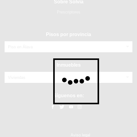
Sobre Solvia
Prescriptores
Pisos por provincia
Piso en Álava
Inmuebles
Viviendas
Síguenos en:
Aviso legal