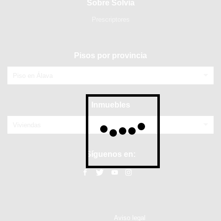
Sobre Solvia
Prescriptores
Pisos por provincia
Piso en Álava
Inmuebles
Viviendas
Síguenos en:
Aviso legal