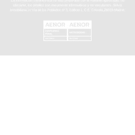
La información suministrada ha sido preparada con la máxima rigurosidad, no
obstante, los detalles son meramente informativos y no vinculantes. Solvia
Inmobiliaria. c/ Vía de los Poblados nº 3, Edificio 1, C.E. Cristalia,28033-Madrid.