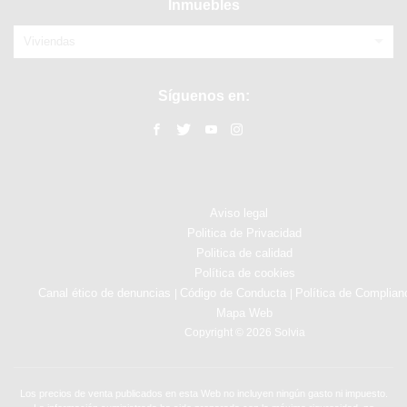
Inmuebles
Viviendas
Síguenos en:
Aviso legal
Politica de Privacidad
Politica de calidad
Política de cookies
Canal ético de denuncias
Código de Conducta
Política de Complian
|
|
Mapa Web
Copyright © 2026 Solvia
Los precios de venta publicados en esta Web no incluyen ningún gasto ni impuesto.