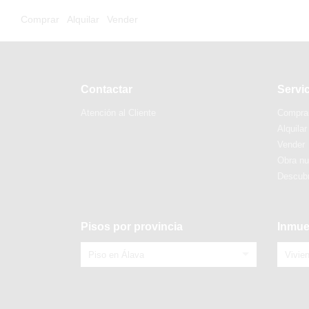
Comprar
Alquilar
Vender
Contactar
Servi
Atención al Cliente
Compra
Alquilar
Vender
Obra n
Descubr
Pisos por provincia
Inmue
Piso en Álava
Vivie