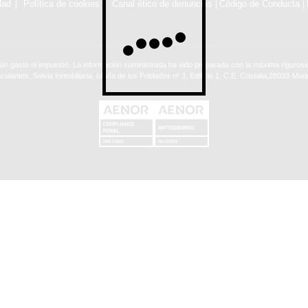
dad
Política de cookies
Canal ético de denuncias
Código de Conducta
|
|
ún gasto ni impuesto. La información suministrada ha sido preparada con la máxima rigurosid
nculantes. Solvia Inmobiliaria. c/ Vía de los Poblados nº 3, Edificio 1, C.E. Cristalia,28033-Madr