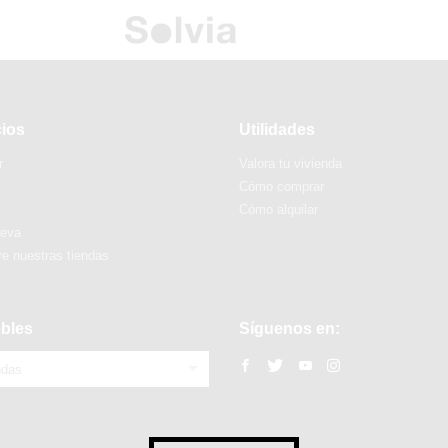
cios
Utilidades
r
Valora tu vivienda
Cómo comprar
Cómo alquilar
ueva
e nuestras tiendas
bles
Síguenos en:
ndas