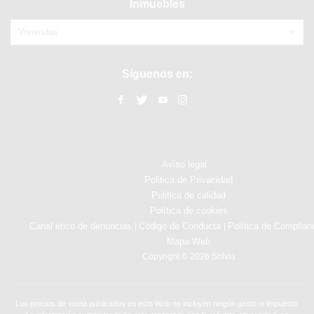
Inmuebles
Viviendas
Síguenos en:
Aviso legal
Politica de Privacidad
Politica de calidad
Política de cookies
Canal ético de denuncias
Código de Conducta
Política de Complian
|
|
Mapa Web
Copyright © 2026 Solvia
Los precios de venta publicados en esta Web no incluyen ningún gasto ni impuesto.