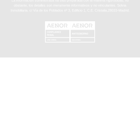
La información suministrada ha sido preparada con la máxima rigurosidad, no
obstante, los detalles son meramente informativos y no vinculantes. Solvia
Inmobiliaria. c/ Vía de los Poblados nº 3, Edificio 1, C.E. Cristalia,28033-Madrid.