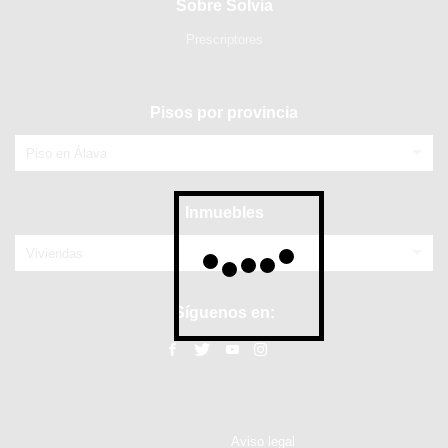
Sobre Solvia
Prescriptores
Pisos por provincia
Piso en Álava
Inmuebles
Viviendas
Síguenos en:
Aviso legal