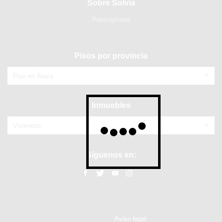
Sobre Solvia
Prescriptores
Pisos por provincia
Piso en Álava
Inmuebles
Viviendas
Síguenos en:
Aviso legal