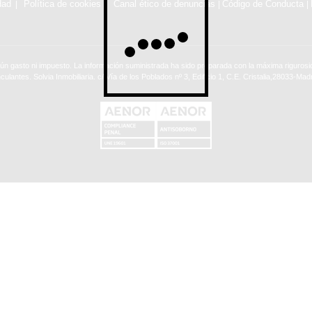
dad
Política de cookies
Canal ético de denuncias
Código de Conducta
|
|
ún gasto ni impuesto. La información suministrada ha sido preparada con la máxima rigurosid
nculantes. Solvia Inmobiliaria. c/ Vía de los Poblados nº 3, Edificio 1, C.E. Cristalia,28033-Madr