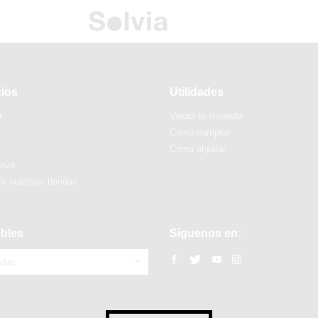
cios
Utilidades
r
Valora tu vivienda
Cómo comprar
Cómo alquilar
ueva
e nuestras tiendas
bles
Síguenos en:
ndas