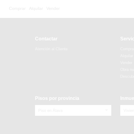
Comprar
Alquilar
Vender
Contactar
Servi
Atención al Cliente
Compra
Alquilar
Vender
Obra n
Descubr
Pisos por provincia
Inmue
Piso en Álava
Vivie