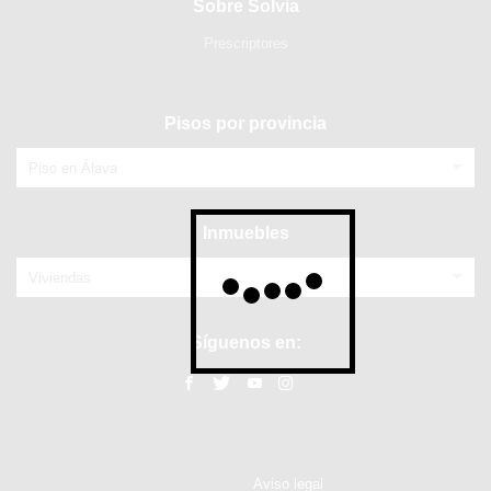
Sobre Solvia
Prescriptores
Pisos por provincia
Piso en Álava
Inmuebles
Viviendas
Síguenos en:
Aviso legal