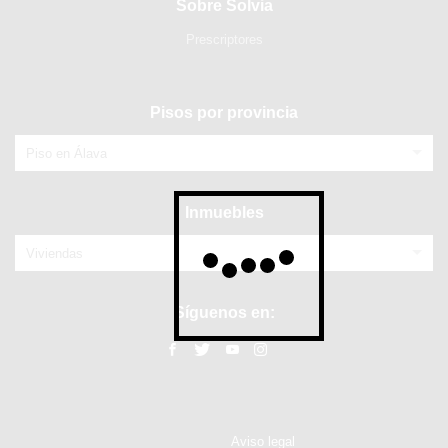
Sobre Solvia
Prescriptores
Pisos por provincia
Piso en Álava
Inmuebles
Viviendas
Síguenos en:
Aviso legal