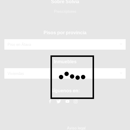
Sobre Solvia
Prescriptores
Pisos por provincia
Piso en Álava
Inmuebles
Viviendas
Síguenos en:
Aviso legal