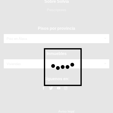
Sobre Solvia
Prescriptores
Pisos por provincia
Piso en Álava
Inmuebles
Viviendas
Síguenos en:
Aviso legal