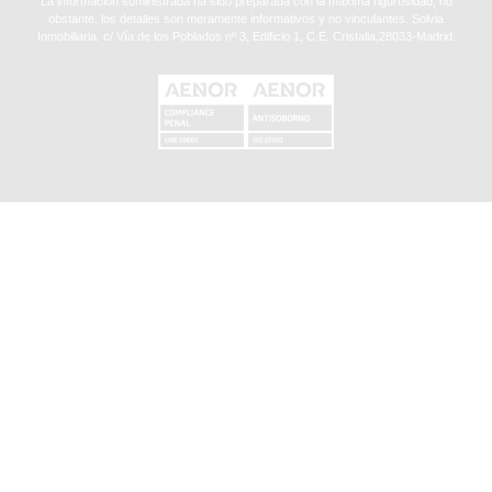
La información suministrada ha sido preparada con la máxima rigurosidad, no
obstante, los detalles son meramente informativos y no vinculantes. Solvia
Inmobiliaria. c/ Vía de los Poblados nº 3, Edificio 1, C.E. Cristalia,28033-Madrid.