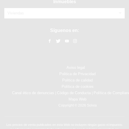
Inmuebles
Viviendas
Síguenos en:
Aviso legal
Politica de Privacidad
Politica de calidad
Política de cookies
Canal ético de denuncias
Código de Conducta
Política de Complian
|
|
Mapa Web
Copyright © 2026 Solvia
Los precios de venta publicados en esta Web no incluyen ningún gasto ni impuesto.