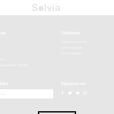
cios
Utilidades
r
Valora tu vivienda
Cómo comprar
Cómo alquilar
ueva
e nuestras tiendas
bles
Síguenos en:
ndas