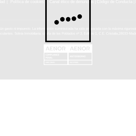
dad
Política de cookies
Canal ético de denuncias
Código de Conducta
|
|
ún gasto ni impuesto. La información suministrada ha sido preparada con la máxima rigurosid
nculantes. Solvia Inmobiliaria. c/ Vía de los Poblados nº 3, Edificio 1, C.E. Cristalia,28033-Madr