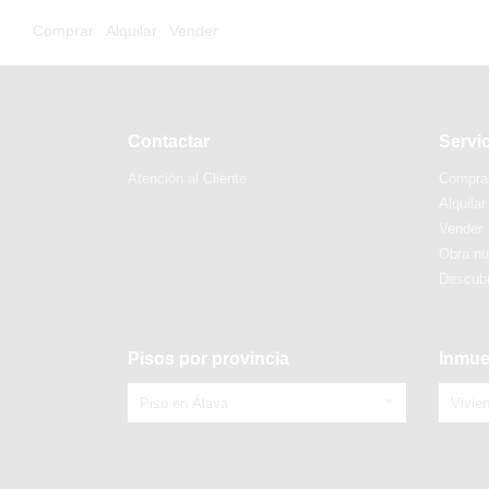
Comprar
Alquilar
Vender
Contactar
Servi
Atención al Cliente
Compra
Alquilar
Vender
Obra n
Descubr
Pisos por provincia
Inmue
Piso en Álava
Vivie