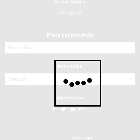
Sobre Solvia
Prescriptores
Pisos por provincia
Piso en Álava
Inmuebles
Viviendas
Síguenos en:
Aviso legal