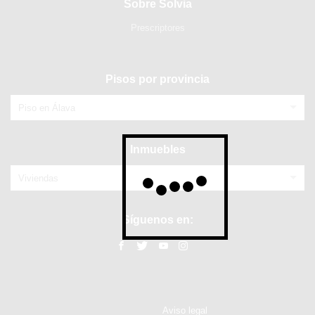
Sobre Solvia
Prescriptores
Pisos por provincia
Piso en Álava
Inmuebles
Viviendas
Síguenos en:
Aviso legal