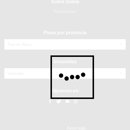
Sobre Solvia
Prescriptores
Pisos por provincia
Piso en Álava
Inmuebles
Viviendas
Síguenos en:
Aviso legal