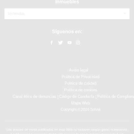
Inmuebles
Viviendas
Síguenos en:
Aviso legal
Politica de Privacidad
Politica de calidad
Política de cookies
Canal ético de denuncias
Código de Conducta
Política de Complian
|
|
Mapa Web
Copyright © 2026 Solvia
Los precios de venta publicados en esta Web no incluyen ningún gasto ni impuesto.