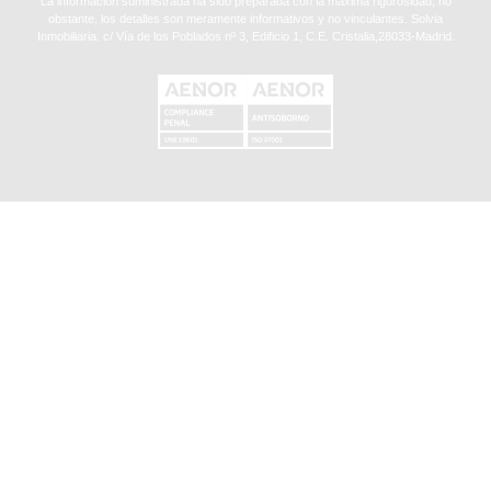
La información suministrada ha sido preparada con la máxima rigurosidad, no
obstante, los detalles son meramente informativos y no vinculantes. Solvia
Inmobiliaria. c/ Vía de los Poblados nº 3, Edificio 1, C.E. Cristalia,28033-Madrid.