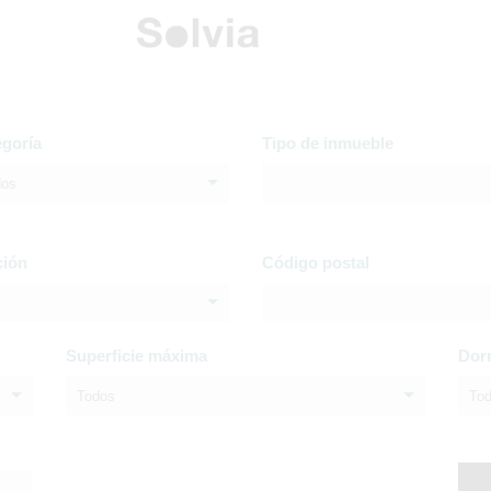
egoría
Tipo de inmueble
dos
ción
Código postal
Superficie máxima
Dor
Todos
To