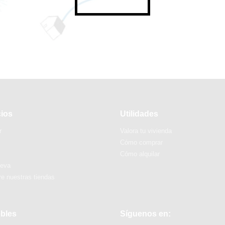
cios
Utilidades
r
Valora tu vivienda
Cómo comprar
Cómo alquilar
ueva
e nuestras tiendas
bles
Síguenos en: