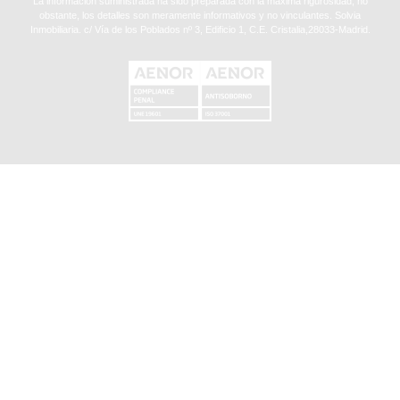
La información suministrada ha sido preparada con la máxima rigurosidad, no
obstante, los detalles son meramente informativos y no vinculantes. Solvia
Inmobiliaria. c/ Vía de los Poblados nº 3, Edificio 1, C.E. Cristalia,28033-Madrid.