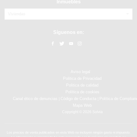
Inmuebles
Viviendas
Síguenos en:
Aviso legal
Politica de Privacidad
Politica de calidad
Política de cookies
Canal ético de denuncias
Código de Conducta
Política de Complian
|
|
Mapa Web
Copyright © 2026 Solvia
Los precios de venta publicados en esta Web no incluyen ningún gasto ni impuesto.