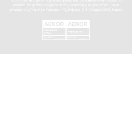
La información suministrada ha sido preparada con la máxima rigurosidad, no
obstante, los detalles son meramente informativos y no vinculantes. Solvia
Inmobiliaria. c/ Vía de los Poblados nº 3, Edificio 1, C.E. Cristalia,28033-Madrid.