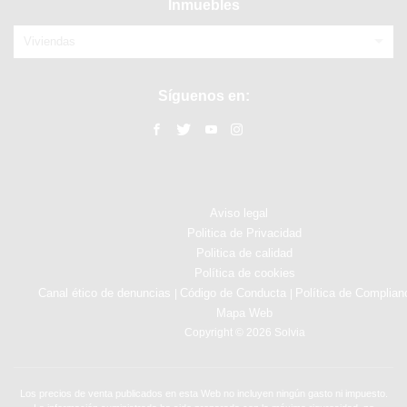
Inmuebles
Viviendas
Síguenos en:
Aviso legal
Politica de Privacidad
Politica de calidad
Política de cookies
Canal ético de denuncias
Código de Conducta
Política de Complian
|
|
Mapa Web
Copyright © 2026 Solvia
Los precios de venta publicados en esta Web no incluyen ningún gasto ni impuesto.