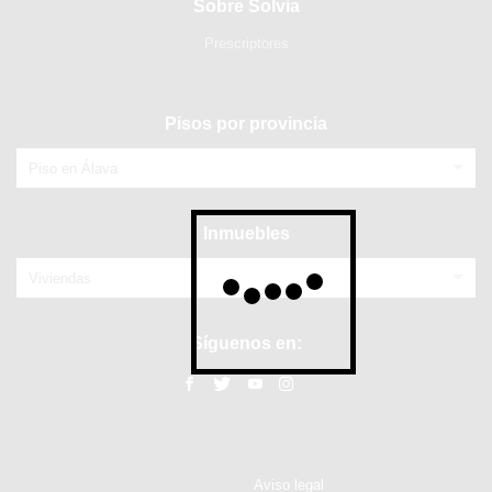
Sobre Solvia
Prescriptores
Pisos por provincia
Piso en Álava
Inmuebles
Viviendas
Síguenos en:
Aviso legal