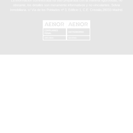
La información suministrada ha sido preparada con la máxima rigurosidad, no
obstante, los detalles son meramente informativos y no vinculantes. Solvia
Inmobiliaria. c/ Vía de los Poblados nº 3, Edificio 1, C.E. Cristalia,28033-Madrid.