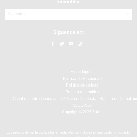
Inmuebles
Viviendas
Síguenos en:
Aviso legal
Politica de Privacidad
Politica de calidad
Política de cookies
Canal ético de denuncias
Código de Conducta
Política de Complian
|
|
Mapa Web
Copyright © 2026 Solvia
Los precios de venta publicados en esta Web no incluyen ningún gasto ni impuesto.