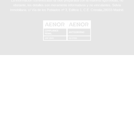
La información suministrada ha sido preparada con la máxima rigurosidad, no
obstante, los detalles son meramente informativos y no vinculantes. Solvia
Inmobiliaria. c/ Vía de los Poblados nº 3, Edificio 1, C.E. Cristalia,28033-Madrid.