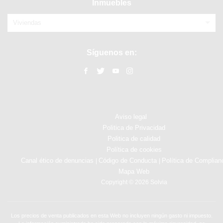
Inmuebles
Viviendas
Síguenos en:
Aviso legal
Politica de Privacidad
Politica de calidad
Política de cookies
Canal ético de denuncias
Código de Conducta
Política de Complian
|
|
Mapa Web
Copyright © 2026 Solvia
Los precios de venta publicados en esta Web no incluyen ningún gasto ni impuesto.