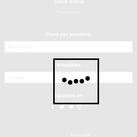
Sobre Solvia
Prescriptores
Pisos por provincia
Piso en Álava
Inmuebles
Viviendas
Síguenos en:
Aviso legal