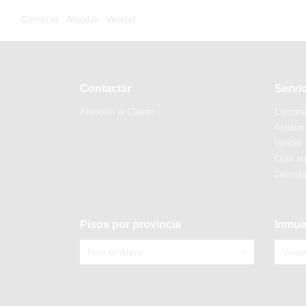
Comprar
Alquilar
Vender
Contactar
Servi
Atención al Cliente
Compra
Alquilar
Vender
Obra n
Descubr
Pisos por provincia
Inmue
Piso en Álava
Vivie