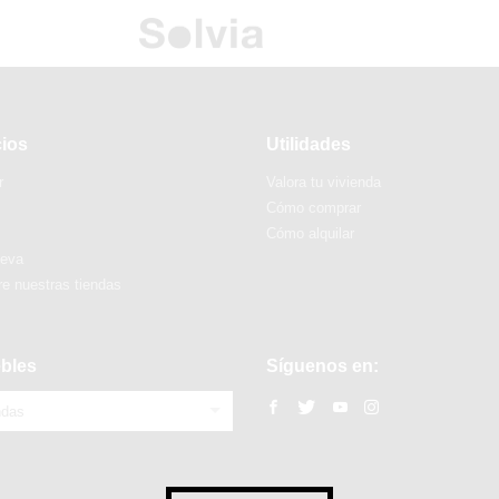
cios
Utilidades
r
Valora tu vivienda
Cómo comprar
Cómo alquilar
ueva
e nuestras tiendas
bles
Síguenos en:
ndas