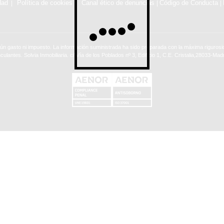
dad
Política de cookies
Canal ético de denuncias
Código de Conducta
|
|
ún gasto ni impuesto. La información suministrada ha sido preparada con la máxima rigurosid
nculantes. Solvia Inmobiliaria. c/ Vía de los Poblados nº 3, Edificio 1, C.E. Cristalia,28033-Madr