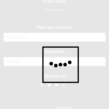
Sobre Solvia
Prescriptores
Pisos por provincia
Piso en Álava
Inmuebles
Viviendas
Síguenos en:
Aviso legal