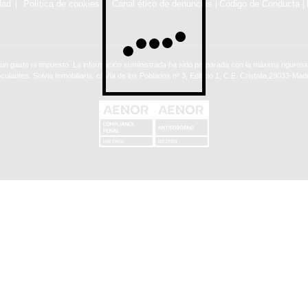
dad
Política de cookies
Canal ético de denuncias
Código de Conducta
|
|
ún gasto ni impuesto. La información suministrada ha sido preparada con la máxima rigurosid
nculantes. Solvia Inmobiliaria. c/ Vía de los Poblados nº 3, Edificio 1, C.E. Cristalia,28033-Madr