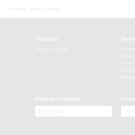
Comprar
Alquilar
Vender
Contactar
Servi
Atención al Cliente
Compra
Alquilar
Vender
Obra n
Descubr
Pisos por provincia
Inmue
Piso en Álava
Vivie