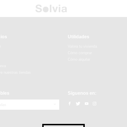
cios
Utilidades
r
Valora tu vivienda
Cómo comprar
Cómo alquilar
ueva
e nuestras tiendas
bles
Síguenos en:
ndas