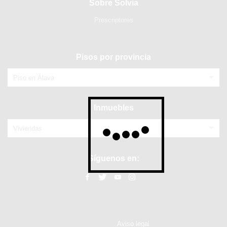
Sobre Solvia
Prescriptores
Pisos por provincia
Piso en Álava
Inmuebles
Viviendas
Síguenos en:
Aviso legal