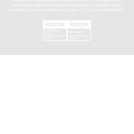
La información suministrada ha sido preparada con la máxima rigurosidad, no
obstante, los detalles son meramente informativos y no vinculantes. Solvia
Inmobiliaria. c/ Vía de los Poblados nº 3, Edificio 1, C.E. Cristalia,28033-Madrid.