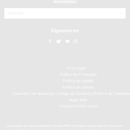
Inmuebles
Viviendas
Síguenos en:
Aviso legal
Politica de Privacidad
Politica de calidad
Política de cookies
Canal ético de denuncias
Código de Conducta
Política de Complian
|
|
Mapa Web
Copyright © 2026 Solvia
Los precios de venta publicados en esta Web no incluyen ningún gasto ni impuesto.