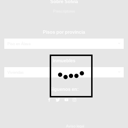
Sobre Solvia
Prescriptores
Pisos por provincia
Piso en Álava
Inmuebles
Viviendas
Síguenos en:
Aviso legal