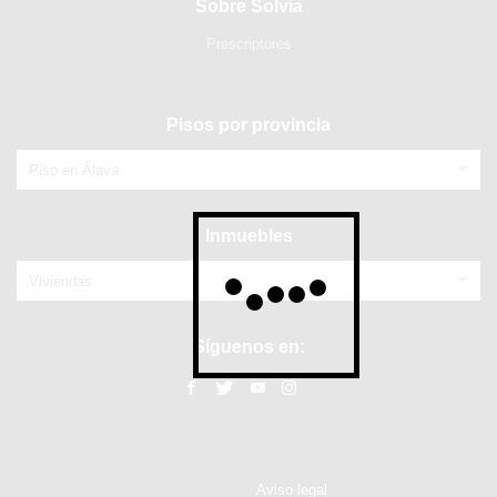
Sobre Solvia
Prescriptores
Pisos por provincia
Piso en Álava
Inmuebles
Viviendas
Síguenos en:
Aviso legal