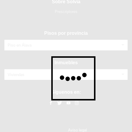
Sobre Solvia
Prescriptores
Pisos por provincia
Piso en Álava
Inmuebles
Viviendas
Síguenos en:
Aviso legal