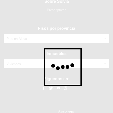
Sobre Solvia
Prescriptores
Pisos por provincia
Piso en Álava
Inmuebles
Viviendas
Síguenos en:
Aviso legal